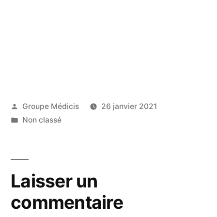
Publié
Groupe Médicis
26 janvier 2021
par
Publié
Non classé
dans
Laisser un
commentaire