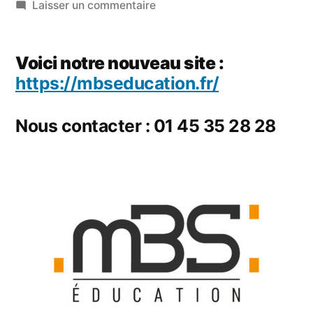
par
sur
Laisser un commentaire
Le
Groupe
Voici notre nouveau site :
Médicis
https://mbseducation.fr/
devient
MBS
Nous contacter : 01 45 35 28 28
Éducation
!